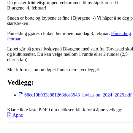
Da ønsker friidrettsgruppen velkommen til ny løpskarusell i
Bjørgene, 4. februar!
Snøen er borte og løypene er fine i Bjørgene :-) Vi håper å se deg p
startstreken!
Påmelding gjøres i linken her innen mandag 3. februar:
Påmelding
februar.
Løpet går på grus i lysløypa i Bjørgene med start fra Torvastad sko
og kultursenter. Du kan velge mellom 1 runde eller 2 runder (2,5
eller 5 km)
Mer informasjon om løpet finner dere i vedlegget.
Vedlegg:
66ec10b933e881263dca8543_invitasjon_2024_2025.pdf
Klarte ikke laste PDF i din nettleser, klikk for å åpne vedlegg:
Åpne