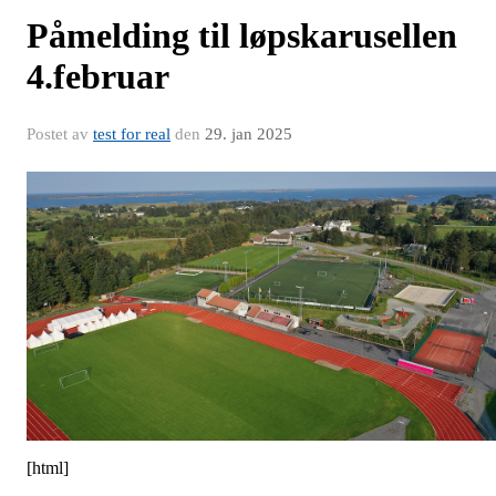
Påmelding til løpskarusellen
4.februar
Postet av
test for real
den
29. jan 2025
[html]